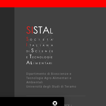
Dipartimento di Bioscienze e
Tecnologie Agro Alimentari e
Ambientali
Università degli Studi di Teramo
Privacy
C.F. 80052650548 •
•