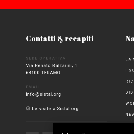
Contatti & recapiti
Na
SEDE OPERATIVA
LA 
Via Renato Balzarini, 1
I S
64100 TERAMO
RI
EMAIL
DID
info@sistal.org
WO
Le visite a Sistal.org
NE
EVE