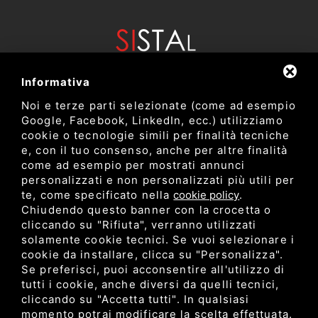
Informativa
Noi e terze parti selezionate (come ad esempio
Google, Facebook, LinkedIn, ecc.) utilizziamo
cookie o tecnologie simili per finalità tecniche
e, con il tuo consenso, anche per altre finalità
come ad esempio per mostrati annunci
Dipartimento di Bioscienze e Tecnologie Agro Alimentari e
personalizzati e non personalizzati più utili per
Ambientali
te, come specificato nella
cookie policy
.
Università degli Studi di Teramo
Chiudendo questo banner con la crocetta o
cliccando su "Rifiuta", verranno utilizzati
solamente cookie tecnici. Se vuoi selezionare i
Privacy
cookie da installare, clicca su "Personalizza".
C.F. 80052650548 •
•
Sitemap
• Questo sito è protetto
Se preferisci, puoi acconsentire all'utilizzo di
da Google reCAPTCHA v3,
Privacy Policy
e
Terms of Service
di
tutti i cookie, anche diversi da quelli tecnici,
Google.
cliccando su "Accetta tutti". In qualsiasi
momento potrai modificare la scelta effettuata.