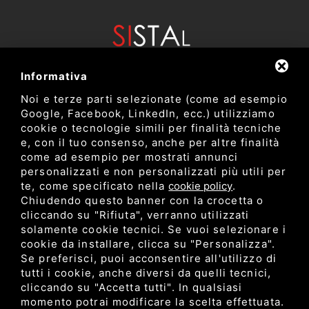
Informativa
Noi e terze parti selezionate (come ad esempio
Google, Facebook, LinkedIn, ecc.) utilizziamo
cookie o tecnologie simili per finalità tecniche
e, con il tuo consenso, anche per altre finalità
come ad esempio per mostrati annunci
Dipartimento di Bioscienze e Tecnologie Agro Alimentari e
personalizzati e non personalizzati più utili per
Ambientali
te, come specificato nella
cookie policy
.
Università degli Studi di Teramo
Chiudendo questo banner con la crocetta o
cliccando su "Rifiuta", verranno utilizzati
solamente cookie tecnici. Se vuoi selezionare i
Privacy
cookie da installare, clicca su "Personalizza".
C.F. 80052650548 •
•
Sitemap
• Questo sito è protetto
Se preferisci, puoi acconsentire all'utilizzo di
da Google reCAPTCHA v3,
Privacy Policy
e
Terms of Service
di
tutti i cookie, anche diversi da quelli tecnici,
Google.
cliccando su "Accetta tutti". In qualsiasi
momento potrai modificare la scelta effettuata.