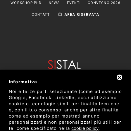
WORKSHOP PHD
NEWS
EVENTI
CONVEGNO 2026
CONTATTI
AREA RISERVATA
Informativa
Noi e terze parti selezionate (come ad esempio
Google, Facebook, LinkedIn, ecc.) utilizziamo
cookie o tecnologie simili per finalità tecniche
e, con il tuo consenso, anche per altre finalità
come ad esempio per mostrati annunci
Dipartimento di Bioscienze e Tecnologie Agro Alimentari e
personalizzati e non personalizzati più utili per
Ambientali
te, come specificato nella
cookie policy
.
Università degli Studi di Teramo