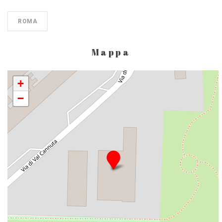
ROMA
Mappa
+
−