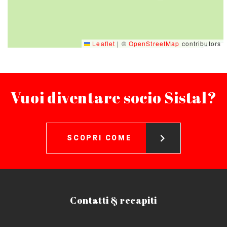
Leaflet
|
©
OpenStreetMap
contributors
Vuoi diventare socio Sistal?
SCOPRI COME
Contatti & recapiti