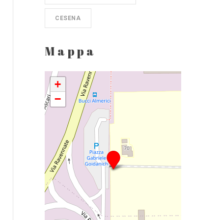
CESENA
Mappa
+
−