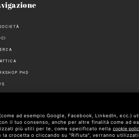
vigazione
SOCIETÀ
OCI
CERCA
ATTICA
RKSHOP PHD
WS
NTI
NVEGNO 2026
 (come ad esempio Google, Facebook, LinkedIn, ecc.) ut
NTATTI
, con il tuo consenso, anche per altre finalità come ad 
zzati più utili per te, come specificato nella
cookie poli
AREA RISERVATA
a crocetta o cliccando su "Rifiuta", verranno utilizzat