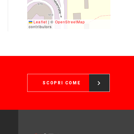
Leaflet
|
©
OpenStreetMap
contributors
SCOPRI COME