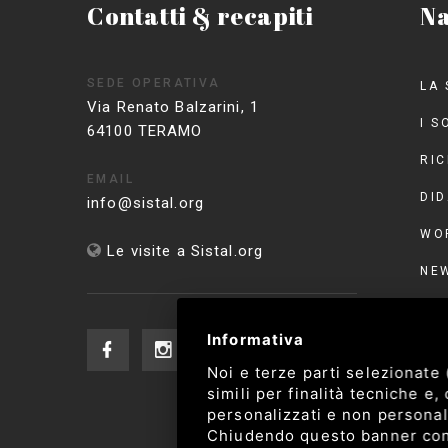
Contatti & recapiti
Na
SEDE OPERATIVA
LA 
Via Renato Balzarini, 1
I S
64100 TERAMO
RI
EMAIL
DID
info@sistal.org
WO
Le visite a Sistal.org
NE
EVE
Informativa
CO
Noi e terze parti selezionate
CO
simili per finalità tecniche e
personalizzati e non personali
Chiudendo questo banner con l