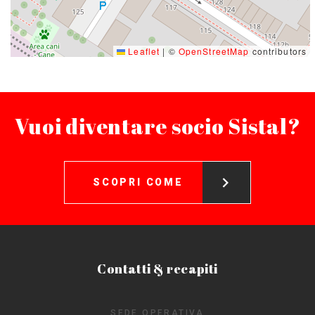
Leaflet
|
©
OpenStreetMap
contributors
Vuoi diventare socio Sistal?
SCOPRI COME
Contatti & recapiti
SEDE OPERATIVA