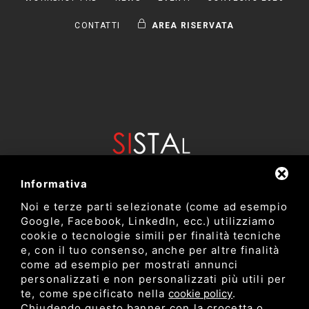
CONTATTI
AREA RISERVATA
Informativa
Noi e terze parti selezionate (come ad esempio
Google, Facebook, LinkedIn, ecc.) utilizziamo
cookie o tecnologie simili per finalità tecniche
e, con il tuo consenso, anche per altre finalità
come ad esempio per mostrati annunci
Dipartimento di Bioscienze e Tecnologie Agro Alimentari e
personalizzati e non personalizzati più utili per
Ambientali
te, come specificato nella
cookie policy
.
Università degli Studi di Teramo
Chiudendo questo banner con la crocetta o