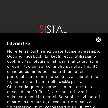
Informativa
Noi e terze parti selezionate (come ad esempio
Google, Facebook, LinkedIn, ecc.) utilizziamo
cookie o tecnologie simili per finalità tecniche
e, con il tuo consenso, anche per altre finalità
come ad esempio per mostrati annunci
Dipartimento di Bioscienze e Tecnologie Agro Alimentari e
personalizzati e non personalizzati più utili per
Ambientali
te, come specificato nella
cookie policy
.
Università degli Studi di Teramo
Chiudendo questo banner con la crocetta o
cliccando su "Rifiuta", verranno utilizzati
solamente cookie tecnici. Se vuoi selezionare i
Privacy
cookie da installare, clicca su "Personalizza".
C.F. 80052650548 •
•
Sitemap
• Questo sito è protetto
Se preferisci, puoi acconsentire all'utilizzo di