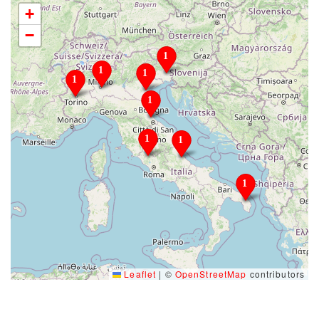
+
−
Leaflet
|
©
OpenStreetMap
contributors