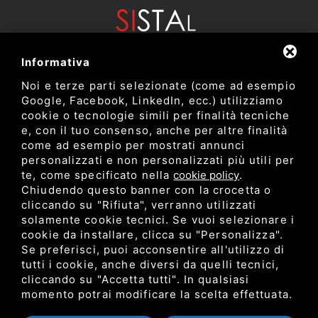
Informativa
Noi e terze parti selezionate (come ad esempio
Google, Facebook, LinkedIn, ecc.) utilizziamo
cookie o tecnologie simili per finalità tecniche
e, con il tuo consenso, anche per altre finalità
come ad esempio per mostrati annunci
Dipartimento di Bioscienze e Tecnologie Agro Alimentari e
personalizzati e non personalizzati più utili per
Ambientali
te, come specificato nella
cookie policy
.
Università degli Studi di Teramo
Chiudendo questo banner con la crocetta o
cliccando su "Rifiuta", verranno utilizzati
solamente cookie tecnici. Se vuoi selezionare i
Privacy
cookie da installare, clicca su "Personalizza".
C.F. 80052650548 •
•
Sitemap
• Questo sito è protetto
Se preferisci, puoi acconsentire all'utilizzo di
da Google reCAPTCHA v3,
Privacy Policy
e
Terms of Service
di
tutti i cookie, anche diversi da quelli tecnici,
Google.
cliccando su "Accetta tutti". In qualsiasi
momento potrai modificare la scelta effettuata.