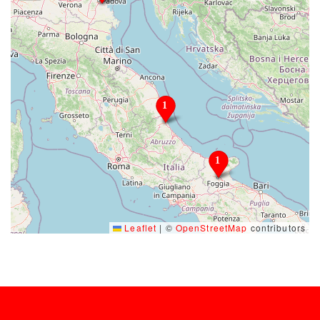
Leaflet
|
©
OpenStreetMap
contributors