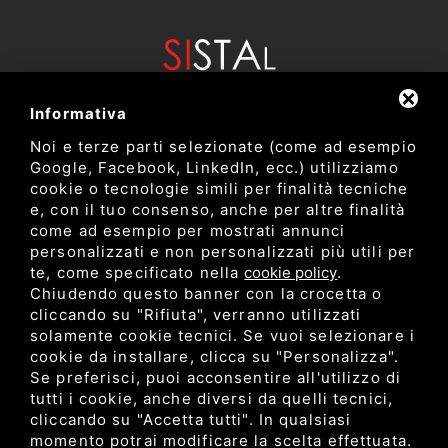
Informativa
Noi e terze parti selezionate (come ad esempio
Google, Facebook, LinkedIn, ecc.) utilizziamo
cookie o tecnologie simili per finalità tecniche
e, con il tuo consenso, anche per altre finalità
come ad esempio per mostrati annunci
Dipartimento di Bioscienze e Tecnologie Agro Alimentari e
personalizzati e non personalizzati più utili per
Ambientali
te, come specificato nella
cookie policy
.
Università degli Studi di Teramo
Chiudendo questo banner con la crocetta o
cliccando su "Rifiuta", verranno utilizzati
solamente cookie tecnici. Se vuoi selezionare i
Privacy
cookie da installare, clicca su "Personalizza".
C.F. 80052650548 •
•
Sitemap
• Questo sito è protetto
Se preferisci, puoi acconsentire all'utilizzo di
da Google reCAPTCHA v3,
Privacy Policy
e
Terms of Service
di
tutti i cookie, anche diversi da quelli tecnici,
Google.
cliccando su "Accetta tutti". In qualsiasi
momento potrai modificare la scelta effettuata.