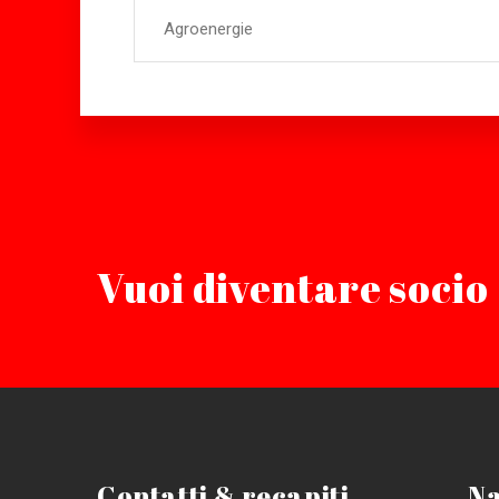
Agroenergie
Vuoi diventare socio 
Contatti & recapiti
Na