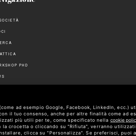
SOCIETÀ
OCI
CERCA
ATTICA
RKSHOP PHD
WS
NTI
NVEGNO 2026
 (come ad esempio Google, Facebook, LinkedIn, ecc.) ut
NTATTI
, con il tuo consenso, anche per altre finalità come ad 
zzati più utili per te, come specificato nella
cookie poli
AREA RISERVATA
a crocetta o cliccando su "Rifiuta", verranno utilizzat
stallare, clicca su "Personalizza". Se preferisci, puoi a