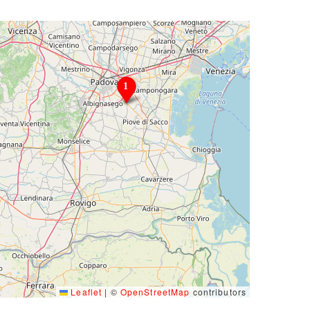
Leaflet
|
©
OpenStreetMap
contributors