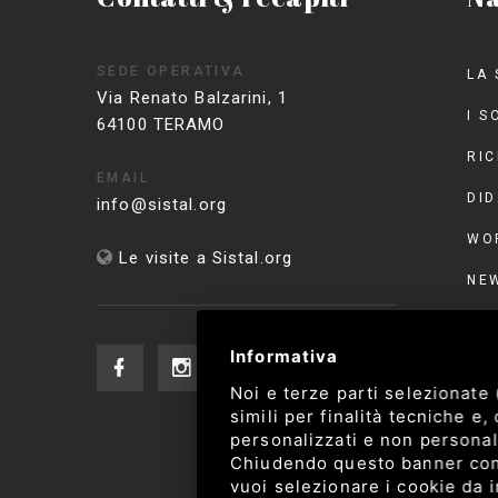
SEDE OPERATIVA
LA 
Via Renato Balzarini, 1
I S
64100 TERAMO
RI
EMAIL
DID
info@sistal.org
WO
Le visite a Sistal.org
NE
EVE
Informativa
CO
Noi e terze parti selezionate
CO
simili per finalità tecniche e
personalizzati e non personali
Chiudendo questo banner con l
vuoi selezionare i cookie da in