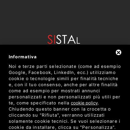
Informativa
Noi e terze parti selezionate (come ad esempio
Google, Facebook, LinkedIn, ecc.) utilizziamo
cookie o tecnologie simili per finalità tecniche
e, con il tuo consenso, anche per altre finalità
come ad esempio per mostrati annunci
Dipartimento di Bioscienze e Tecnologie Agro Alimentari e
personalizzati e non personalizzati più utili per
Ambientali
te, come specificato nella
cookie policy
.
Università degli Studi di Teramo
Chiudendo questo banner con la crocetta o
cliccando su "Rifiuta", verranno utilizzati
solamente cookie tecnici. Se vuoi selezionare i
Privacy
cookie da installare, clicca su "Personalizza".
C.F. 80052650548 •
•
Sitemap
• Questo sito è protetto