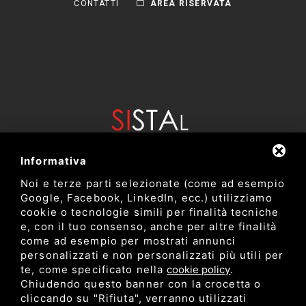
CONTATTI
AREA RISERVATA
Informativa
Noi e terze parti selezionate (come ad esempio
Google, Facebook, LinkedIn, ecc.) utilizziamo
cookie o tecnologie simili per finalità tecniche
e, con il tuo consenso, anche per altre finalità
come ad esempio per mostrati annunci
Dipartimento di Bioscienze e Tecnologie Agro Alimentari e
personalizzati e non personalizzati più utili per
Ambientali
te, come specificato nella
cookie policy
.
Università degli Studi di Teramo
Chiudendo questo banner con la crocetta o
cliccando su "Rifiuta", verranno utilizzati