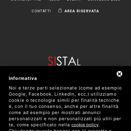
CONTATTI
AREA RISERVATA
Informativa
Noi e terze parti selezionate (come ad esempio
Google, Facebook, LinkedIn, ecc.) utilizziamo
cookie o tecnologie simili per finalità tecniche
e, con il tuo consenso, anche per altre finalità
come ad esempio per mostrati annunci
Dipartimento di Bioscienze e Tecnologie Agro Alimentari e
personalizzati e non personalizzati più utili per
Ambientali
te, come specificato nella
cookie policy
.
Università degli Studi di Teramo
Chiudendo questo banner con la crocetta o