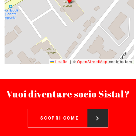
Leaflet
|
©
OpenStreetMap
contributors
Vuoi diventare socio Sistal?
SCOPRI COME