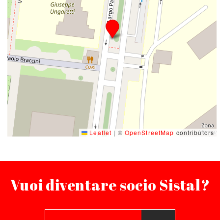
Leaflet
|
©
OpenStreetMap
contributors
Vuoi diventare socio Sistal?