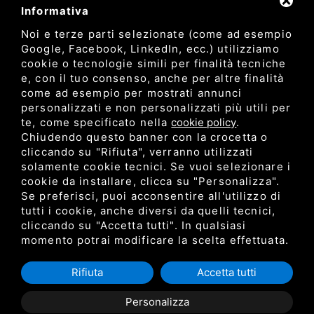
Informativa
Noi e terze parti selezionate (come ad esempio
Google, Facebook, LinkedIn, ecc.) utilizziamo
cookie o tecnologie simili per finalità tecniche
e, con il tuo consenso, anche per altre finalità
come ad esempio per mostrati annunci
Dipartimento di Bioscienze e Tecnologie Agro Alimentari e
personalizzati e non personalizzati più utili per
Ambientali
te, come specificato nella
cookie policy
.
Università degli Studi di Teramo
Chiudendo questo banner con la crocetta o
cliccando su "Rifiuta", verranno utilizzati
solamente cookie tecnici. Se vuoi selezionare i
Privacy
cookie da installare, clicca su "Personalizza".
C.F. 80052650548 •
•
Sitemap
• Questo sito è protetto
Se preferisci, puoi acconsentire all'utilizzo di
da Google reCAPTCHA v3,
Privacy Policy
e
Terms of Service
di
tutti i cookie, anche diversi da quelli tecnici,
Google.
cliccando su "Accetta tutti". In qualsiasi
momento potrai modificare la scelta effettuata.
Rifiuta
Accetta tutti
Personalizza