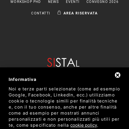
WORKSHOP PHD
NEWS
EVENTI
CONVEGNO 2026
CONTATTI
AREA RISERVATA
Informativa
Noi e terze parti selezionate (come ad esempio
Google, Facebook, LinkedIn, ecc.) utilizziamo
cookie o tecnologie simili per finalità tecniche
e, con il tuo consenso, anche per altre finalità
come ad esempio per mostrati annunci
Dipartimento di Bioscienze e Tecnologie Agro Alimentari e
personalizzati e non personalizzati più utili per
Ambientali
te, come specificato nella
cookie policy
.
Università degli Studi di Teramo