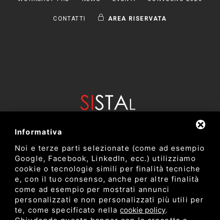
CONTATTI
AREA RISERVATA
Informativa
Noi e terze parti selezionate (come ad esempio
Google, Facebook, LinkedIn, ecc.) utilizziamo
cookie o tecnologie simili per finalità tecniche
e, con il tuo consenso, anche per altre finalità
come ad esempio per mostrati annunci
Dipartimento di Bioscienze e Tecnologie Agro Alimentari e
personalizzati e non personalizzati più utili per
Ambientali
te, come specificato nella
cookie policy
.
Università degli Studi di Teramo