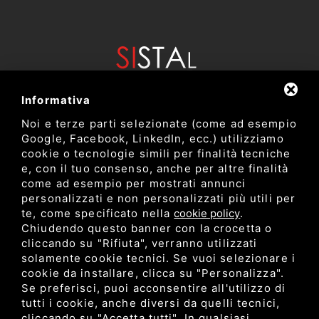
Informativa
Noi e terze parti selezionate (come ad esempio
Google, Facebook, LinkedIn, ecc.) utilizziamo
cookie o tecnologie simili per finalità tecniche
e, con il tuo consenso, anche per altre finalità
come ad esempio per mostrati annunci
Dipartimento di Bioscienze e Tecnologie Agro Alimentari e
personalizzati e non personalizzati più utili per
Ambientali
te, come specificato nella
cookie policy
.
Università degli Studi di Teramo
Chiudendo questo banner con la crocetta o
cliccando su "Rifiuta", verranno utilizzati
solamente cookie tecnici. Se vuoi selezionare i
Privacy
cookie da installare, clicca su "Personalizza".
C.F. 80052650548 •
•
Sitemap
• Questo sito è protetto
Se preferisci, puoi acconsentire all'utilizzo di
da Google reCAPTCHA v3,
Privacy Policy
e
Terms of Service
di
tutti i cookie, anche diversi da quelli tecnici,
Google.
cliccando su "Accetta tutti". In qualsiasi