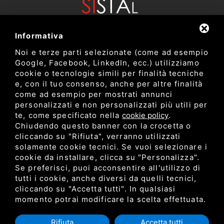
Informativa
Noi e terze parti selezionate (come ad esempio
Google, Facebook, LinkedIn, ecc.) utilizziamo
cookie o tecnologie simili per finalità tecniche
e, con il tuo consenso, anche per altre finalità
come ad esempio per mostrati annunci
Dipartimento di Bioscienze e Tecnologie Agro Alimentari e
personalizzati e non personalizzati più utili per
Ambientali
te, come specificato nella
cookie policy
.
Università degli Studi di Teramo
Chiudendo questo banner con la crocetta o
cliccando su "Rifiuta", verranno utilizzati
solamente cookie tecnici. Se vuoi selezionare i
Privacy
cookie da installare, clicca su "Personalizza".
C.F. 80052650548 •
•
Sitemap
• Questo sito è protetto
Se preferisci, puoi acconsentire all'utilizzo di
da Google reCAPTCHA v3,
Privacy Policy
e
Terms of Service
di
tutti i cookie, anche diversi da quelli tecnici,
Google.
cliccando su "Accetta tutti". In qualsiasi
momento potrai modificare la scelta effettuata.
Rifiuta
Accetta tutti