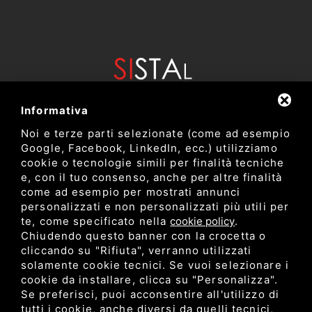
Informativa
Noi e terze parti selezionate (come ad esempio
Google, Facebook, LinkedIn, ecc.) utilizziamo
cookie o tecnologie simili per finalità tecniche
e, con il tuo consenso, anche per altre finalità
come ad esempio per mostrati annunci
Dipartimento di Bioscienze e Tecnologie Agro Alimentari e
personalizzati e non personalizzati più utili per
Ambientali
te, come specificato nella
cookie policy
.
Università degli Studi di Teramo
Chiudendo questo banner con la crocetta o
cliccando su "Rifiuta", verranno utilizzati
solamente cookie tecnici. Se vuoi selezionare i
Privacy
cookie da installare, clicca su "Personalizza".
C.F. 80052650548 •
•
Sitemap
• Questo sito è protetto
Se preferisci, puoi acconsentire all'utilizzo di
da Google reCAPTCHA v3,
Privacy Policy
e
Terms of Service
di
tutti i cookie, anche diversi da quelli tecnici,
Google.