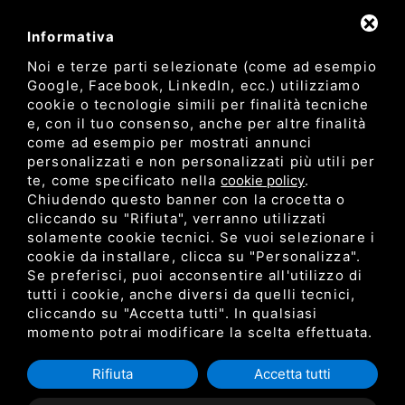
Informativa
Noi e terze parti selezionate (come ad esempio
Google, Facebook, LinkedIn, ecc.) utilizziamo
cookie o tecnologie simili per finalità tecniche
e, con il tuo consenso, anche per altre finalità
come ad esempio per mostrati annunci
Dipartimento di Bioscienze e Tecnologie Agro Alimentari e
personalizzati e non personalizzati più utili per
Ambientali
te, come specificato nella
cookie policy
.
Università degli Studi di Teramo
Chiudendo questo banner con la crocetta o
cliccando su "Rifiuta", verranno utilizzati
solamente cookie tecnici. Se vuoi selezionare i
Privacy
cookie da installare, clicca su "Personalizza".
C.F. 80052650548 •
•
Sitemap
• Questo sito è protetto
Se preferisci, puoi acconsentire all'utilizzo di
da Google reCAPTCHA v3,
Privacy Policy
e
Terms of Service
di
tutti i cookie, anche diversi da quelli tecnici,
Google.
cliccando su "Accetta tutti". In qualsiasi
momento potrai modificare la scelta effettuata.
Rifiuta
Accetta tutti